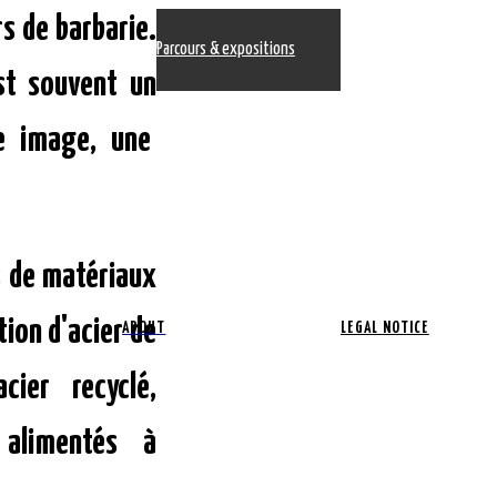
rs de barbarie.
Parcours & expositions
st souvent un
ne image, une
s de matériaux
ion d'acier de
ABOUT
LEGAL NOTICE
cier recyclé,
 alimentés à