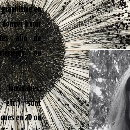
u graphisme en
r donner à voir
tes afin de
ntérieurs ou
 luminaires,
s etc.) sont
iques en 2D ou