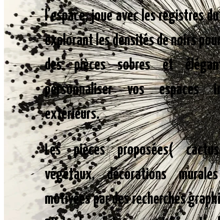
l’espace, joue avec les registres d
explorant les densités de noirs pou
des pièces sobres et élégan
personnaliser vos espaces i
extérieurs.
Les pièces proposées( cactus,
végétaux, décorations murale
motivées par des recherches graph