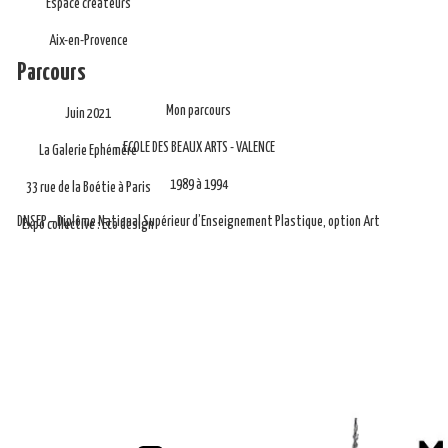
Espace créateurs
Aix-en-Provence
Parcours
Mon parcours
Juin 2021
ECOLE DES BEAUX ARTS - VALENCE
La Galerie Ephémère
1989 à 1994
33 rue de la Boétie à Paris
DNSEP – Diplôme National Supérieur d’Enseignement Plastique, option Art
Expo collective : Eco design