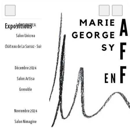
Mai 2025
Expositions
Salon UNICREA
Salon Unicrea
Château de La Sarraz - Suisse
Décembre 2024
Salon Artisa
Grenoble
Novrembre 2024
Salon Nimagine